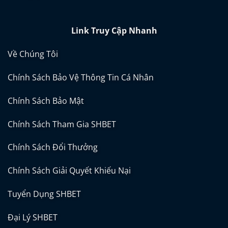
Link Truy Cập Nhanh
Về Chúng Tôi
Chính Sách Bảo Vệ Thông Tin Cá Nhân
Chính Sách Bảo Mật
Chính Sách Tham Gia SHBET
Chính Sách Đổi Thưởng
Chính Sách Giải Quyết Khiếu Nại
Tuyển Dụng SHBET
Đại Lý SHBET