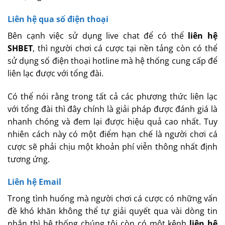
Liên hệ qua số điện thoại
Bên cạnh việc sử dụng live chat để có thể
liên hệ
SHBET
, thì người chơi cá cược tại nền tảng còn có thể
sử dụng số điện thoại hotline mà hệ thống cung cấp để
liên lạc được với tổng đài.
Có thể nói rằng trong tất cả các phương thức liên lạc
với tổng đài thì đây chính là giải pháp được đánh giá là
nhanh chóng và đem lại được hiệu quả cao nhất. Tuy
nhiên cách này có một điểm hạn chế là người chơi cá
cược sẽ phải chịu một khoản phí viễn thông nhất định
tương ứng.
Liên hệ Email
Trong tình huống mà người chơi cá cược có những vấn
đề khó khăn không thể tự giải quyết qua vài dòng tin
nhắn thì hệ thống chúng tôi còn có một kênh
liên hệ